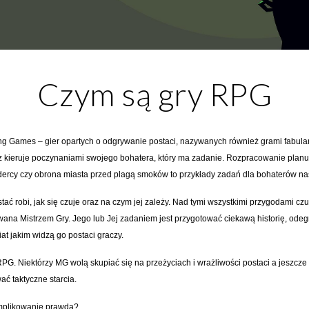
Czym są gry RPG
ing Games – gier opartych o odgrywanie postaci, nazywanych również grami fabula
z kieruje poczynaniami swojego bohatera, który ma zadanie. Rozpracowanie plan
dercy czy obrona miasta przed plagą smoków to przykłady zadań dla bohaterów na
stać robi, jak się czuje oraz na czym jej zależy. Nad tymi wszystkimi przygodami 
wana Mistrzem Gry. Jego lub Jej zadaniem jest przygotować ciekawą historię, ode
at jakim widzą go postaci graczy.
RPG. Niektórzy MG wolą skupiać się na przeżyciach i wrażliwości postaci a jeszcze i
ć taktyczne starcia.
komplikowanie prawda?