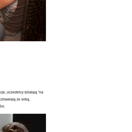
je, uczestnicy działają “na
rozmawiają ze sobą,
źni.