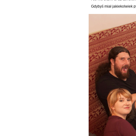
Gdybyś miał jakiekolwiek p