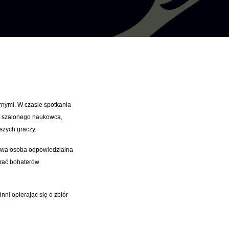
rnymi. W czasie spotkania
u szalonego naukowca,
szych graczy.
czuwa osoba odpowiedzialna
grać bohaterów
nni opierając się o zbiór