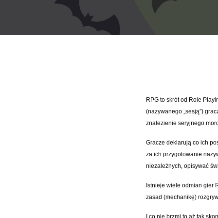
RPG to skrót od Role Play
(nazywanego „sesją”) grac
znalezienie seryjnego mor
Gracze deklarują co ich po
za ich przygotowanie nazy
niezależnych, opisywać świ
Istnieje wiele odmian gier 
zasad (mechanikę) rozgrywa
I co nie brzmi to aż tak s