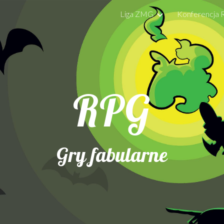
Liga ZMG
Konferencja
ip to main content
Skip to navigat
RPG
Gry fabularne