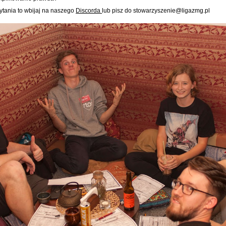
ytania to wbijaj na naszego
Discorda
lub pisz do stowarzyszenie@ligazmg.pl