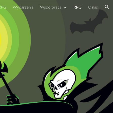
 RPG
Wydarzenia
Współpraca
RPG
O nas
ion