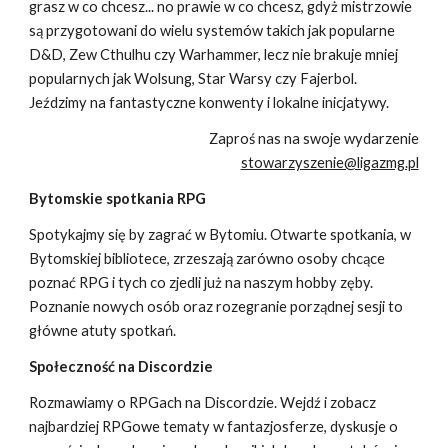
grasz w co chcesz... no prawie w co chcesz, gdyż mistrzowie
są przygotowani do wielu systemów takich jak popularne
D&D, Zew Cthulhu czy Warhammer, lecz nie brakuje mniej
popularnych jak Wolsung, Star Warsy czy Fajerbol.
Jeździmy na fantastyczne konwenty i lokalne inicjatywy.
Zaproś nas na swoje wydarzenie
stowarzyszenie@ligazmg.pl
Bytomskie spotkania RPG
S
potykajmy się by zagrać w Bytomiu. Otwarte spotkania, w
Bytomskiej bibliotece, zrzeszają zarówno osoby chcące
poznać RPG i tych co zjedli już na naszym hobby zęby.
Poznanie nowych osób oraz rozegranie porządnej sesji to
główne atuty spotkań.
Społeczność na Discordzie
Rozmawiamy o RPGach na Discordzie. Wejdź i zobacz
najbardziej RPGowe tematy w fantazjosferze, dyskusje o